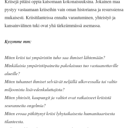
Kriisejä pitäisi oppia katsomaan kokonaisuuksina. Jokainen maa
pystyy vastaamaan kriiseihin vain oman historiansa ja resurssiensa
mukaisesti. Kriisitilanteissa ennalta varautuminen, yhteistyö ja
kansainvälinen tuki ovat yhä tärkeämmässä asemassa.
Kysymme mm:
Miten kriisi tai ympäristön tuho saa ihmiset lähtemään?
Minkälaisia ympäristöpaineita pakolaisuus tuo vastaanottaville
alueille?
Miten tuhannet ihmiset selviävät neljällä ulkovessalla tai valtio
miljoonista lisävedenkuluttajista?
Miten yhteisöt, kaupungit ja valtiot ovat ratkaisseet kriisistä
seuranneita ongelmia?
Miten eroaa pitkittynyt kriisi lyhytaikaisesta humanitaarisesta
tilanteesta.