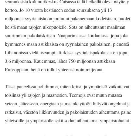
seurauksista kulttuurikeskus Caisassa tällä hetkellä oleva näyttely
kertoo. Jo 10 vuotta kestäneen sodan seurauksena yli 13
miljoonaa syyrialaista on joutunut pakenemaan kodeistaan, puolet
heistä maan rajojen ulkopuolelle. Sota on aiheuttanut maailman
suurimman pakolaiskriisin. Naapurimaassa Jordaniassa jopa joka
kymmenes maan asukkaista on syyrialainen pakolainen, pienessä
Libanonissa vielä useampi. Turkissa syyrialaispakolaisia on jopa
3,6 miljoonaa. Kauemmas, lähes 750 miljoonan asukkaan
Eurooppaan, heitä on tullut yhteensä noin miljoona.
Tässä paneelissa pohdimme, miten kriisit ja ympäristö vaikuttavat
toisiinsa yli rajojen ja maanosien. Teemoja ovat muun muassa
veteen, jätteeseen, energiaan ja maankäyttöön liittyvät ongelmat ja
ratkaisut, väestön liikkuvuuden ja pakolaisuuden aiheuttama paine
yhteisöille ja ympäristölle sekä sodan aiheuttamat ympäristöhaitat.