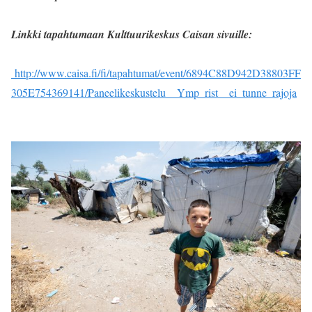
Linkki tapahtumaan Kulttuurikeskus Caisan sivuille:
http://www.caisa.fi/fi/tapahtumat/event/6894C88D942D38803FF
305E754369141/Paneelikeskustelu__Ymp_rist__ei_tunne_rajoja