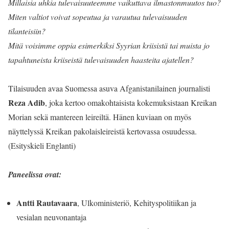
Millaisia uhkia tulevaisuuteemme vaikuttava ilmastonmuutos tuo?
Miten valtiot voivat sopeutua ja varautua tulevaisuuden
tilanteisiin?
Mitä voisimme oppia esimerkiksi Syyrian kriisistä tai muista jo
tapahtuneista kriiseistä tulevaisuuden haasteita ajatellen?
Tilaisuuden avaa Suomessa asuva Afganistanilainen journalisti
Reza Adib
, joka kertoo omakohtaisista kokemuksistaan Kreikan
Morian sekä mantereen leireiltä. Hänen kuviaan on myös
näyttelyssä Kreikan pakolaisleireistä kertovassa osuudessa.
(Esityskieli Englanti)
Paneelissa ovat:
Antti Rautavaara
, Ulkoministeriö, Kehityspolitiikan ja
vesialan neuvonantaja