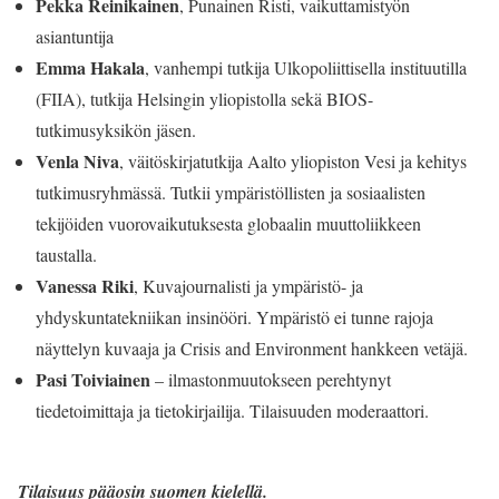
Pekka Reinikainen
, Punainen Risti, vaikuttamistyön
asiantuntija
Emma Hakala
, vanhempi tutkija Ulkopoliittisella instituutilla
(FIIA), tutkija Helsingin yliopistolla sekä BIOS-
tutkimusyksikön jäsen.
Venla Niva
, väitöskirjatutkija Aalto yliopiston Vesi ja kehitys
tutkimusryhmässä. Tutkii ympäristöllisten ja sosiaalisten
tekijöiden vuorovaikutuksesta globaalin muuttoliikkeen
taustalla.
Vanessa Riki
, Kuvajournalisti ja ympäristö- ja
yhdyskuntatekniikan insinööri. Ympäristö ei tunne rajoja
näyttelyn kuvaaja ja Crisis and Environment hankkeen vetäjä.
Pasi Toiviainen
– ilmastonmuutokseen perehtynyt
tiedetoimittaja ja tietokirjailija. Tilaisuuden moderaattori.
Tilaisuus pääosin suomen kielellä.