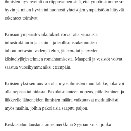
ihmisten hyvinvointi on riippuvainen siitä, että ympäristömme voi
hyvin ja miten hyvin tai huonosti yhteisöjen ympäristöön liittyvät
rakenteet toimivat.
Kriisien ympäristövaikutukset voivat olla seurausta
infrastruktuurin ja asuin – ja teollisuusrakennusten
tuhoutumisesta, vedenjakelun, jätteen- tai jäteveden
käsittelyjärjestelmien romahtamisesta. Maaperä ja vesistöt voivat
saastua vuosikymmeniksi eteenpäin.
Kriisien yksi seuraus voi olla myös ihmisten muuttoliike, joka voi
olla nopeaa tai hidasta. Pakolaistilanteen nopeus, pitkittyminen ja
liikkeelle lähteneiden ihmisten määrä vaikuttavat merkittävästi
myös maihin, joihin pakolaisia saapuu paljon.
Keskustelun taustana on esimerkkinä Syyrian kriisi, jonka