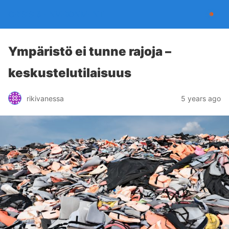
CRISIS & ENVIRONMENT
Ympäristö ei tunne rajoja –
keskustelutilaisuus
rikivanessa
5 years ago