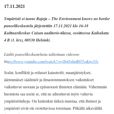
17.11.2021
Ympäristö ei tunne Rajoja – The Environment knows no border
paneelikeskustelu j
ärjestettiin 17.11.2021 klo 16-18
Kulttuurikeskus Caisan auditorio-tilassa,
osoitteessa Kaikukatu
4 B (1. krs), 00530 Helsinki.
Linkki paneelikeskustelusta taltioituun videoon:
ht
tps://www.youtube.com/watch?v=jYpOglmRO7o&t=33s
Sodat, konfliktit ja erilaiset katastrofit, maanjäristykset,
äärimmäiset sääilmiöt ja ilmastonmuutoksen vaikutukset
vaikuttavat suoraan ja epäsuorasti ihmisten elämään. Vähemmän
huomiota saa usein se, että ne aiheuttavat myös valtavia
ympäristötuhoja. On kuitenkin tärkeä muistaa, että ihmiset ja
ympäristö eivät ole erotettavissa toisistaan. Pitkällä aikavälillä